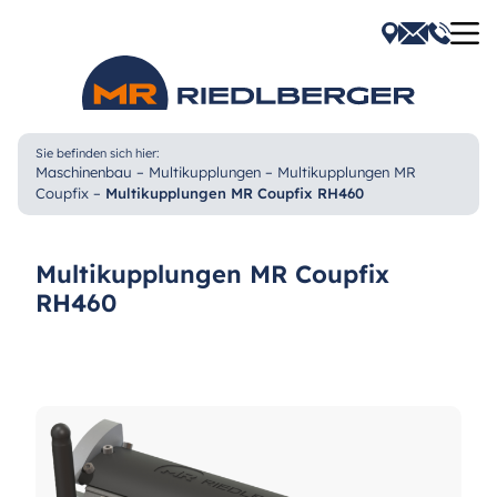
Kontakt
E-Mail
Anrufen
Navig
Sie befinden sich hier:
Maschinenbau
–
Multikupplungen
–
Multikupplungen MR
Coupfix
–
Multikupplungen MR Coupfix RH460
Multikupplungen MR Coupfix
RH460