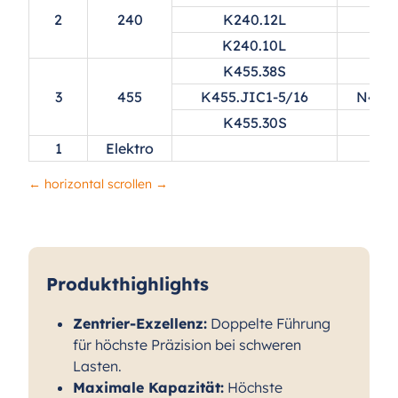
2
240
K240.12L
N2
K240.10L
N2
K455.38S
N4
3
455
K455.JIC1-5/16
N455.
K455.30S
N4
1
Elektro
Produkthighlights
Zentrier-Exzellenz:
Doppelte Führung
für höchste Präzision bei schweren
Lasten.
Maximale Kapazität:
Höchste